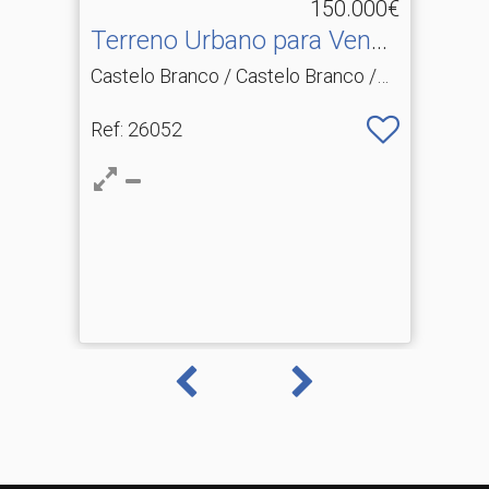
150.000€
Terreno Urbano para Venda
em Castelo Branco
Castelo Branco / Castelo Branco /
Castelo Branco
Ref
: 26052