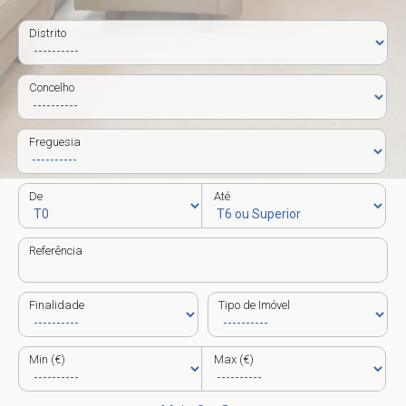
Distrito
Concelho
Freguesia
De
Até
Referência
Finalidade
Tipo de Imóvel
Min (€)
Max (€)