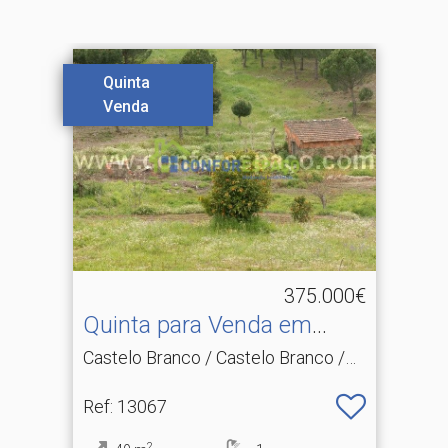
Quinta
Venda
375.000€
Quinta para Venda em
Castelo Branco,Castelo B.​..
Castelo Branco / Castelo Branco /
Castelo Branco
Ref
: 13067
2