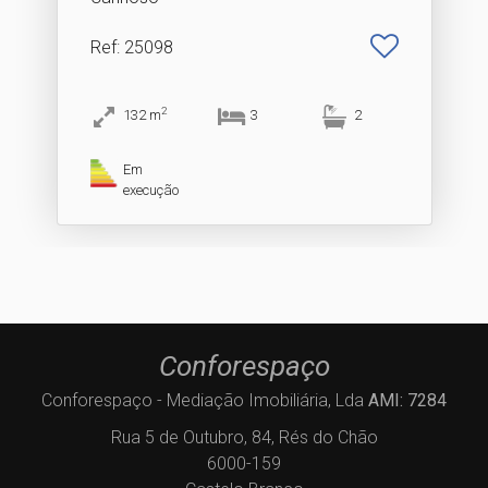
Ref
: 25098
2
132
m
3
2
Em
execução
Conforespaço
Conforespaço - Mediação Imobiliária, Lda
AMI: 7284
Rua 5 de Outubro, 84, Rés do Chão
6000-159