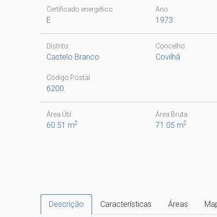
Certificado energético
Ano
E
1973
Distrito
Concelho
Castelo Branco
Covilhã
Código Postal
6200
Área Útil
Área Bruta
2
2
60.51 m
71.05 m
Descrição
Características
Áreas
Ma