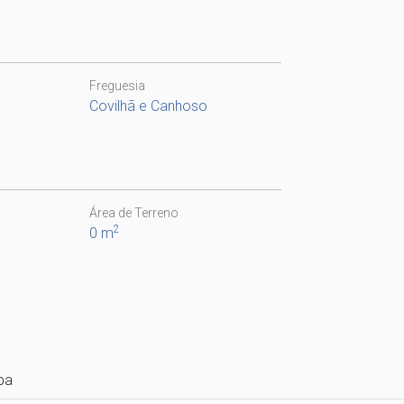
Freguesia
Covilhã e Canhoso
Área de Terreno
2
0 m
pa