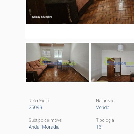
Referência
Natureza
25099
Venda
Subtipo de Imóvel
Tipologia
Andar Moradia
T3