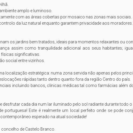
hã. 

ambiente amplo e luminoso.

itamente com as áreas cobertas por mosaico nas zonas mais sociais. 

controlo da luz natural enquanto garantem privacidade aos moradores.

am os jardins bem tratados, ideais para momentos relaxantes ou convívi
ança assim como tranquilidade adicional aos seus habitantes; igua
sicas significativas. 

 social entre vizinhos.

duma localização estratégica: numa zona servida não apenas pelos prin
eslocações rápidas tanto dentro quanto fora da região Centro do país. 

iais incluindo bancos, clínicas médicas tal como farmácias além dos
e desfrutar cada dia num lar iluminado pelo sol radiante durante todo o
de portuguesa! Este é realmente um local perfeito onde se pode con
contemporâneo esperado na atual sociedade!

concelho de Castelo Branco. 
