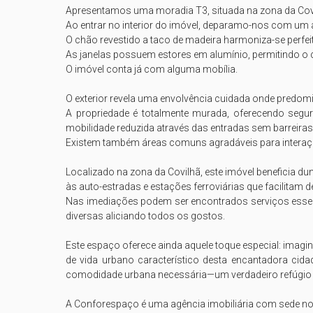
Apresentamos uma moradia T3, situada na zona da Covil
Ao entrar no interior do imóvel, deparamo-nos com um 
O chão revestido a taco de madeira harmoniza-se perfe
As janelas possuem estores em alumínio, permitindo o 
O imóvel conta já com alguma mobília. 

O exterior revela uma envolvência cuidada onde predomin
A propriedade é totalmente murada, oferecendo segur
mobilidade reduzida através das entradas sem barreiras fí
Existem também áreas comuns agradáveis para interação
Localizado na zona da Covilhã, este imóvel beneficia 
às auto-estradas e estações ferroviárias que facilitam d
Nas imediações podem ser encontrados serviços essenc
diversas aliciando todos os gostos.

Este espaço oferece ainda aquele toque especial: imagin
de vida urbano característico desta encantadora cida
comodidade urbana necessária—um verdadeiro refúgio 
A Conforespaço é uma agência imobiliária com sede no 