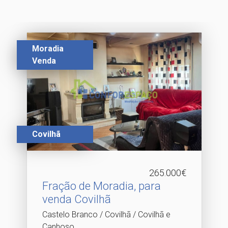
Moradia
Venda
Covilhã
265.000€
Fração de Moradia, para
venda Covilhã
Castelo Branco / Covilhã / Covilhã e
Canhoso