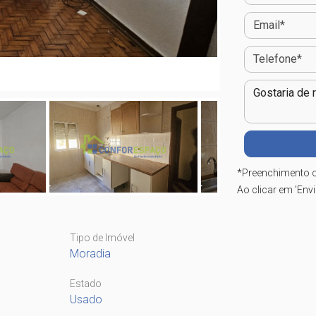
*
Preenchimento o
Ao clicar em 'Env
Tipo de Imóvel
Moradia
Estado
Usado