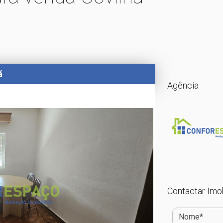
ã
Agência
Contactar Imob