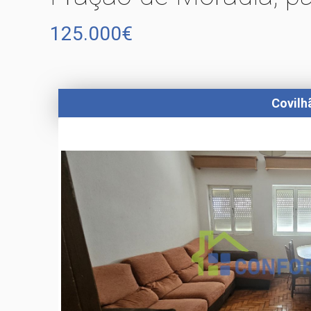
125.000€
Covilh