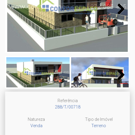
Next
Next
Referência
288/T/00718
Natureza
Tipo de Imóvel
Venda
Terreno