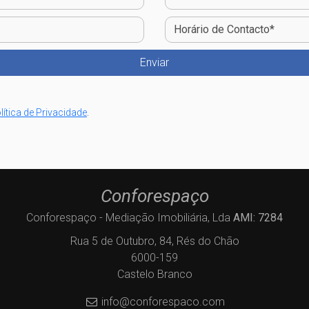
lítica de Privacidade
.
Conforespaço
Conforespaço - Mediação Imobiliária, Lda
AMI: 7284
Rua 5 de Outubro, 84, Rés do Chão
6000-159
Castelo Branco
info@conforespaco.com