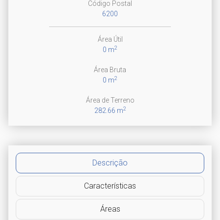
Código Postal
6200
Área Útil
2
0 m
Área Bruta
2
0 m
Área de Terreno
2
282.66 m
Descrição
Características
Áreas