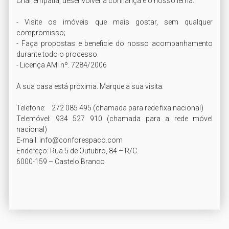
Criar empatia, desenvolver a confiança é o nosso lema.

- Visite os imóveis que mais gostar, sem qualquer 
compromisso;

- Faça propostas e beneficie do nosso acompanhamento 
durante todo o processo.

- Licença AMI nº. 7284/2006

A sua casa está próxima. Marque a sua visita.

Telefone:    272 085 495 (chamada para rede fixa nacional)

Telemóvel: 934 527 910 (chamada para a rede móvel 
nacional)

E-mail: info@conforespaco.com

Endereço: Rua 5 de Outubro, 84 – R/C.

6000-159 – Castelo Branco
