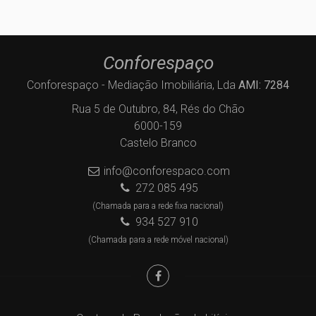
Conforespaço
Conforespaço - Mediação Imobiliária, Lda
AMI: 7284
Rua 5 de Outubro, 84, Rés do Chão
6000-159
Castelo Branco
info@conforespaco.com
272 085 495
(Chamada para a rede fixa nacional)
934 527 910
(Chamada para a rede móvel nacional)