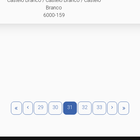
Castelo Branco / Castelo Branco / Castelo
Branco
6000-159
29
30
31
32
33